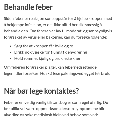
Behandle feber
Siden feber er reaksjon som oppstår for å hjelpe kroppen med
å bekjempe infeksjon, er det ikke alltid hensiktsmessig å
behandle den. Om feberen er lav til moderat, og sannsynligvis
forårsaket av virus eller bakterier, kan du forsøke følgende:
Sørg for at kroppen får hvile og ro
Drikk nok væske for å unngå dehydrering
Hold rommet kjølig og bruk lette klær
Om feberen forårsaker plager, kan febernedsettende
legemidler forsøkes. Husk å lese pakningsvedlegget før bruk.
Når bør lege kontaktes?
Feber er en veldig vanlig tilstand, og er som regel ufarlig. Du
bør allikevel være oppmerksom dersom symptomene blir
alvorlige og søke medisinsk hjelp ved behov, som ved: