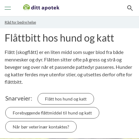
Veksle
navigasjon
Råd for bedre helse
Flåttbitt hos hund og katt
Flått (skogflått) er en liten midd som suger blod fra både
mennesker og dyr. Flåtten sitter ofte på gress og strå og
beveger seg over når et passende pattedyr passeres. Hunder
og katter ferdes mye utenfor stier, og utsettes derfor ofte for
flåttbitt.
Snarveier:
Flått hos hund og katt
Forebyggende flåttmiddel til hund og katt
Når bør veterinær kontaktes?