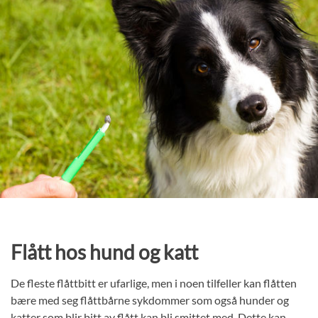
Flått hos hund og katt
De fleste flåttbitt er ufarlige, men i noen tilfeller kan flåtten
bære med seg flåttbårne sykdommer som også hunder og
katter som blir bitt av flått kan bli smittet med. Dette kan