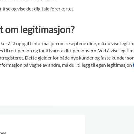
 se og vise det digitale førerkortet.
t om legitimasjon?
nsker å få oppgitt informasjon om reseptene dine, må du vise legit
s til rett person og for å ivareta ditt personvern. Ved å vise legit
eseptregisteret. Dette gjelder for både nye kunder og faste kunder
informasjon på vegne av andre, må du i tillegg til egen legitimasjon
oss