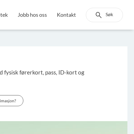
Søk
otek
Jobb hos oss
Kontakt
 fysisk førerkort, pass, ID-kort og
timasjon?