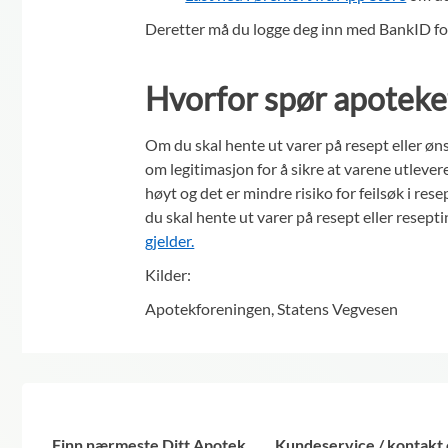
Deretter må du logge deg inn med BankID for å
Hvorfor spør apoteke
Om du skal hente ut varer på resept eller ø
om legitimasjon for å sikre at varene utlevere
høyt og det er mindre risiko for feilsøk i r
du skal hente ut varer på resept eller resept
gjelder.
Kilder:
Apotekforeningen, Statens Vegvesen
Finn nærmeste Ditt Apotek
Kundeservice / kontakt 