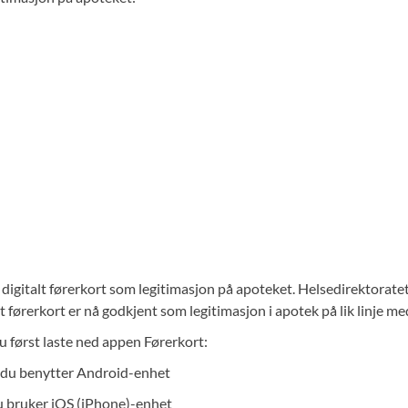
gitalt førerkort som legitimasjon på apoteket. Helsedirektoratet 
alt førerkort er nå godkjent som legitimasjon i apotek på lik linje me
å du først laste ned appen Førerkort:
du benytter Android-enhet
 bruker iOS (iPhone)-enhet