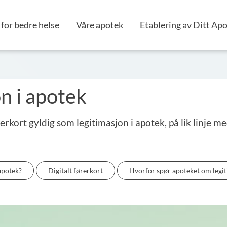
for bedre helse
Våre apotek
Etablering av Ditt Ap
on i apotek
rkort gyldig som legitimasjon i apotek, på lik linje med
 apotek?
Digitalt førerkort
Hvorfor spør apoteket om legi