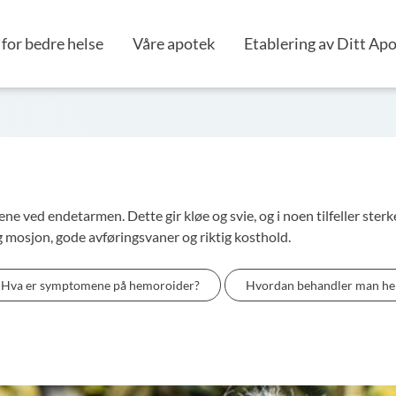
for bedre helse
Våre apotek
Etablering av Ditt Ap
e ved endetarmen. Dette gir kløe og svie, og i noen tilfeller st
 mosjon, gode avføringsvaner og riktig kosthold.
Hva er symptomene på hemoroider?
Hvordan behandler man h