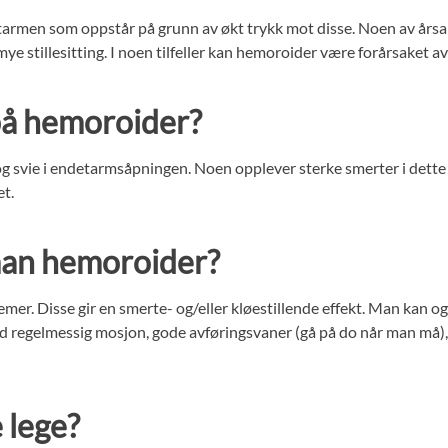
armen som oppstår på grunn av økt trykk mot disse. Noen av årsake
e stillesitting. I noen tilfeller kan hemoroider være forårsaket av
å hemoroider?
vie i endetarmsåpningen. Noen opplever sterke smerter i dette om
et.
an hemoroider?
r. Disse gir en smerte- og/eller kløestillende effekt. Man kan og
med regelmessig mosjon, gode avføringsvaner (gå på do når man må),
 lege?