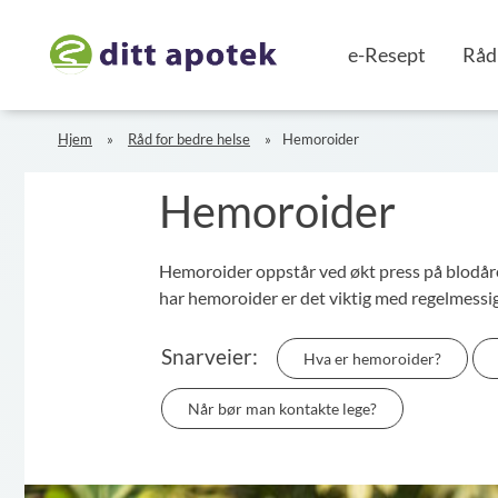
e-Resept
Råd 
Hjem
Råd for bedre helse
Hemoroider
Hemoroider
Hemoroider oppstår ved økt press på blodåren
har hemoroider er det viktig med regelmessig
Snarveier:
Hva er hemoroider?
Når bør man kontakte lege?