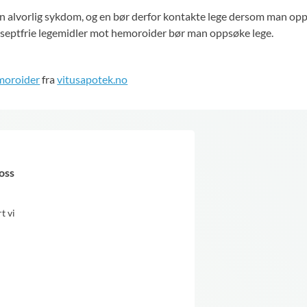
n alvorlig sykdom, og en bør derfor kontakte lege dersom man opp
eseptfrie legemidler mot hemoroider bør man oppsøke lege.
oroider
fra
vitusapotek.no
oss
t vi