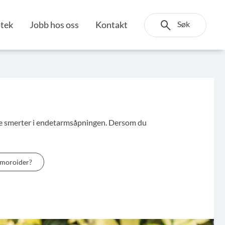
Søk
otek
Jobb hos oss
Kontakt
erke smerter i endetarmsåpningen. Dersom du
emoroider?